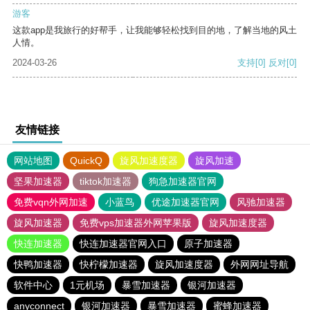
游客
这款app是我旅行的好帮手，让我能够轻松找到目的地，了解当地的风土
人情。
2024-03-26
支持
[0]
反对
[0]
友情链接
网站地图
QuickQ
旋风加速度器
旋风加速
坚果加速器
tiktok加速器
狗急加速器官网
免费vqn外网加速
小蓝鸟
优途加速器官网
风驰加速器
旋风加速器
免费vps加速器外网苹果版
旋风加速度器
快连加速器
快连加速器官网入口
原子加速器
快鸭加速器
快柠檬加速器
旋风加速度器
外网网址导航
软件中心
1元机场
暴雪加速器
银河加速器
anyconnect
银河加速器
暴雪加速器
蜜蜂加速器