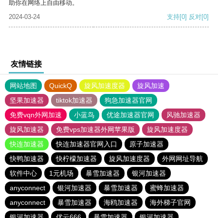
助你在网络上自由移动。
2024-03-24
支持
[0]
反对
[0]
友情链接
网站地图
QuickQ
旋风加速度器
旋风加速
坚果加速器
tiktok加速器
狗急加速器官网
免费vqn外网加速
小蓝鸟
优途加速器官网
风驰加速器
旋风加速器
免费vps加速器外网苹果版
旋风加速度器
快连加速器
快连加速器官网入口
原子加速器
快鸭加速器
快柠檬加速器
旋风加速度器
外网网址导航
软件中心
1元机场
暴雪加速器
银河加速器
anyconnect
银河加速器
暴雪加速器
蜜蜂加速器
anyconnect
暴雪加速器
海鸥加速器
海外梯子官网
银河加速器
优云666
暴雪加速器
银河加速器