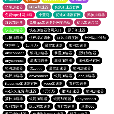
坚果加速器
tiktok加速器
狗急加速器官网
免费vqn外网加速
小蓝鸟
优途加速器官网
风驰加速器
旋风加速器
免费vps加速器外网苹果版
旋风加速度器
快连加速器
快连加速器官网入口
原子加速器
快鸭加速器
快柠檬加速器
旋风加速度器
外网网址导航
软件中心
1元机场
暴雪加速器
银河加速器
anyconnect
银河加速器
暴雪加速器
蜜蜂加速器
anyconnect
暴雪加速器
海鸥加速器
海外梯子官网
银河加速器
优云666
暴雪加速器
银河加速器
蚂蚁加速器
anyconnect
银河加速器
abc加速器
ikuuu.me加速器官网
veee加速器
青柠加速器
vp(永久免费)加速器
1元机场
银河加速器
银河加速器
荔枝加速器
银河加速器
银河加速器
anyconnect
银河加速器
纵云梯加速器
青柠加速器
速鹰666