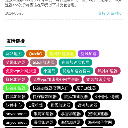
速器app的价格应该在50元以下才比较合理。
2024-03-25
支持
[0]
反对
[0]
友情链接
网站地图
QuickQ
旋风加速度器
旋风加速
坚果加速器
tiktok加速器
狗急加速器官网
免费vqn外网加速
小蓝鸟
优途加速器官网
风驰加速器
旋风加速器
免费vps加速器外网苹果版
旋风加速度器
快连加速器
快连加速器官网入口
原子加速器
快鸭加速器
快柠檬加速器
旋风加速度器
外网网址导航
软件中心
1元机场
暴雪加速器
银河加速器
anyconnect
银河加速器
暴雪加速器
蜜蜂加速器
anyconnect
暴雪加速器
海鸥加速器
海外梯子官网