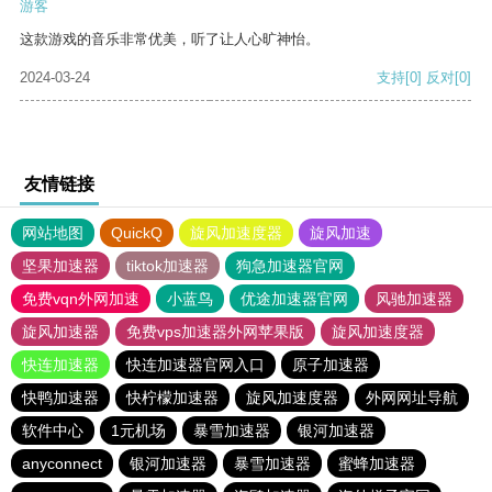
游客
这款游戏的音乐非常优美，听了让人心旷神怡。
2024-03-24
支持
[0]
反对
[0]
友情链接
网站地图
QuickQ
旋风加速度器
旋风加速
坚果加速器
tiktok加速器
狗急加速器官网
免费vqn外网加速
小蓝鸟
优途加速器官网
风驰加速器
旋风加速器
免费vps加速器外网苹果版
旋风加速度器
快连加速器
快连加速器官网入口
原子加速器
快鸭加速器
快柠檬加速器
旋风加速度器
外网网址导航
软件中心
1元机场
暴雪加速器
银河加速器
anyconnect
银河加速器
暴雪加速器
蜜蜂加速器