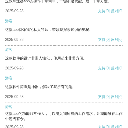
这款加速器app的操作非常简单，一键加速就能开启，非常方便。
2025-09-28
支持
[0]
反对
[0]
游客
这款app就像我的私人导师，带领我探索知识的奥秘。
2025-09-28
支持
[0]
反对
[0]
游客
这款软件的设计非常人性化，使用起来非常方便。
2025-09-28
支持
[0]
反对
[0]
游客
这款软件简直是神器，解决了我所有问题。
2025-09-28
支持
[0]
反对
[0]
游客
这款app的功能非常强大，可以满足我所有的工作需求，让我能够在工作
中游刃有余。
2025-09-28
支持
[0]
反对
[0]