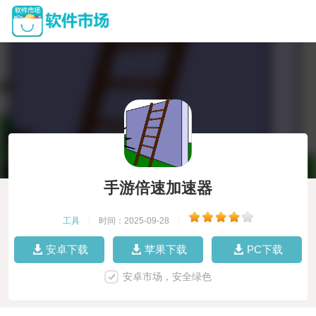
手游倍速加速器
工具
|
时间：2025-09-28
|
安卓下载
苹果下载
PC下载
安卓市场，安全绿色