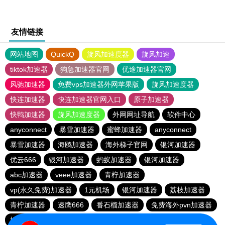
友情链接
网站地图
QuickQ
旋风加速度器
旋风加速
tiktok加速器
狗急加速器官网
优途加速器官网
风驰加速器
免费vps加速器外网苹果版
旋风加速度器
快连加速器
快连加速器官网入口
原子加速器
快鸭加速器
旋风加速度器
外网网址导航
软件中心
anyconnect
暴雪加速器
蜜蜂加速器
anyconnect
暴雪加速器
海鸥加速器
海外梯子官网
银河加速器
优云666
银河加速器
蚂蚁加速器
银河加速器
abc加速器
veee加速器
青柠加速器
vp(永久免费)加速器
1元机场
银河加速器
荔枝加速器
青柠加速器
速鹰666
番石榴加速器
免费海外pvn加速器
橘子加速器
银河加速器
白鲸加速器