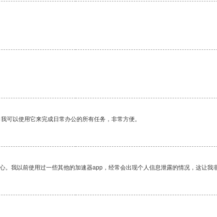
。我可以使用它来完成日常办公的所有任务，非常方便。
放心。我以前使用过一些其他的加速器app，经常会出现个人信息泄露的情况，这让我