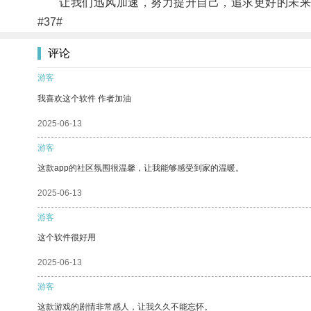
让我们迅风加速，努力提升自己，追求更好的未来
#37#
评论
游客
我喜欢这个软件 作者加油
2025-06-13
游客
这款app的社区氛围很温馨，让我能够感受到家的温暖。
2025-06-13
游客
这个软件很好用
2025-06-13
游客
这款游戏的剧情非常感人，让我久久不能忘怀。