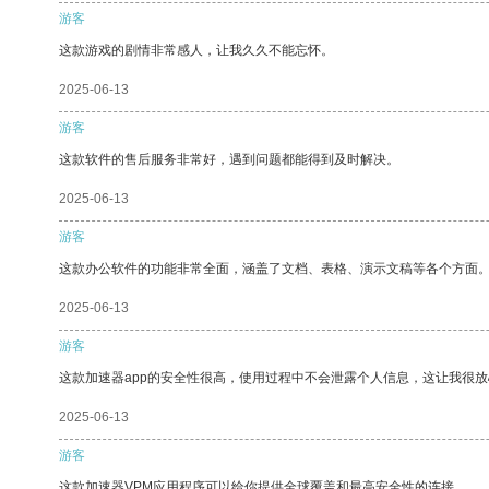
游客
这款游戏的剧情非常感人，让我久久不能忘怀。
2025-06-13
游客
这款软件的售后服务非常好，遇到问题都能得到及时解决。
2025-06-13
游客
这款办公软件的功能非常全面，涵盖了文档、表格、演示文稿等各个方面
2025-06-13
游客
这款加速器app的安全性很高，使用过程中不会泄露个人信息，这让我很
2025-06-13
游客
这款加速器VPM应用程序可以给你提供全球覆盖和最高安全性的连接。