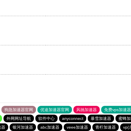
狗急加速器官网
优途加速器官网
风驰加速器
免费vps加速
外网网址导航
软件中心
anyconnect
暴雪加速器
蜜蜂加
速器
银河加速器
abc加速器
veee加速器
青柠加速器
vp