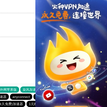
支持
[0]
反对
[0]
支持
[0]
反对
[0]
支持
[0]
反对
[0]
器外网苹果版
旋风加速度器
快连加速器
速器
anyconnect
暴雪加速器
海鸥加速器
(永久免费)加速器
1元机场
银河加速器
荔枝加速器