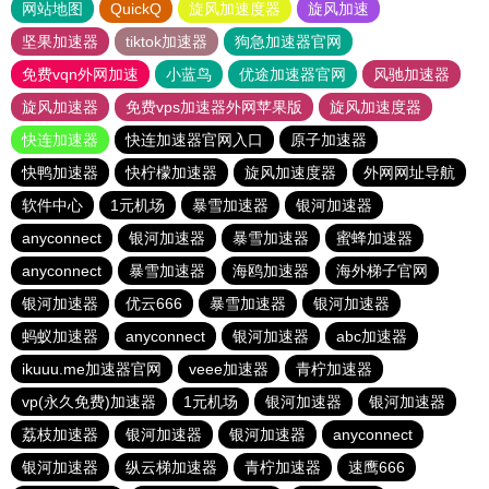
网站地图
QuickQ
旋风加速度器
旋风加速
坚果加速器
tiktok加速器
狗急加速器官网
免费vqn外网加速
小蓝鸟
优途加速器官网
风驰加速器
旋风加速器
免费vps加速器外网苹果版
旋风加速度器
快连加速器
快连加速器官网入口
原子加速器
快鸭加速器
快柠檬加速器
旋风加速度器
外网网址导航
软件中心
1元机场
暴雪加速器
银河加速器
anyconnect
银河加速器
暴雪加速器
蜜蜂加速器
anyconnect
暴雪加速器
海鸥加速器
海外梯子官网
银河加速器
优云666
暴雪加速器
银河加速器
蚂蚁加速器
anyconnect
银河加速器
abc加速器
ikuuu.me加速器官网
veee加速器
青柠加速器
vp(永久免费)加速器
1元机场
银河加速器
银河加速器
荔枝加速器
银河加速器
银河加速器
anyconnect
银河加速器
纵云梯加速器
青柠加速器
速鹰666