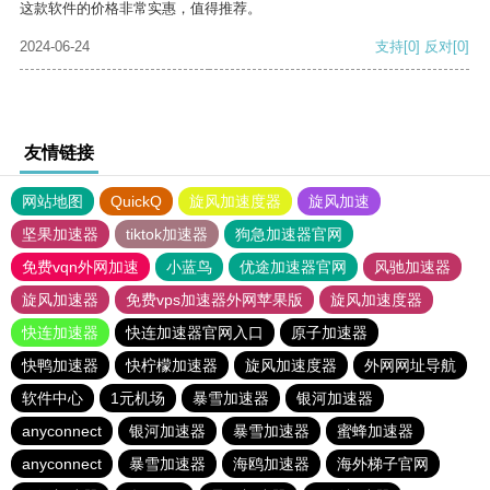
这款软件的价格非常实惠，值得推荐。
2024-06-24
支持
[0]
反对
[0]
友情链接
网站地图
QuickQ
旋风加速度器
旋风加速
坚果加速器
tiktok加速器
狗急加速器官网
免费vqn外网加速
小蓝鸟
优途加速器官网
风驰加速器
旋风加速器
免费vps加速器外网苹果版
旋风加速度器
快连加速器
快连加速器官网入口
原子加速器
快鸭加速器
快柠檬加速器
旋风加速度器
外网网址导航
软件中心
1元机场
暴雪加速器
银河加速器
anyconnect
银河加速器
暴雪加速器
蜜蜂加速器
anyconnect
暴雪加速器
海鸥加速器
海外梯子官网