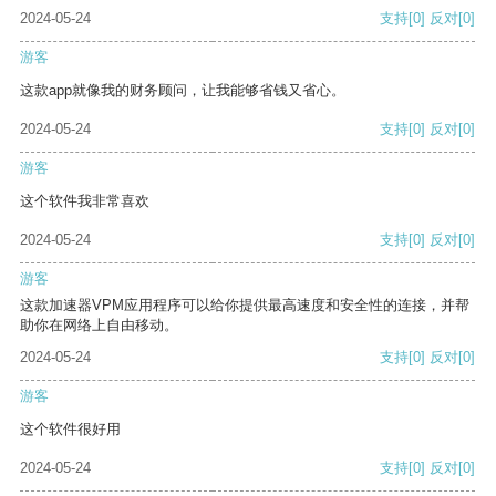
2024-05-24
支持
[0]
反对
[0]
游客
这款app就像我的财务顾问，让我能够省钱又省心。
2024-05-24
支持
[0]
反对
[0]
游客
这个软件我非常喜欢
2024-05-24
支持
[0]
反对
[0]
游客
这款加速器VPM应用程序可以给你提供最高速度和安全性的连接，并帮
助你在网络上自由移动。
2024-05-24
支持
[0]
反对
[0]
游客
这个软件很好用
2024-05-24
支持
[0]
反对
[0]