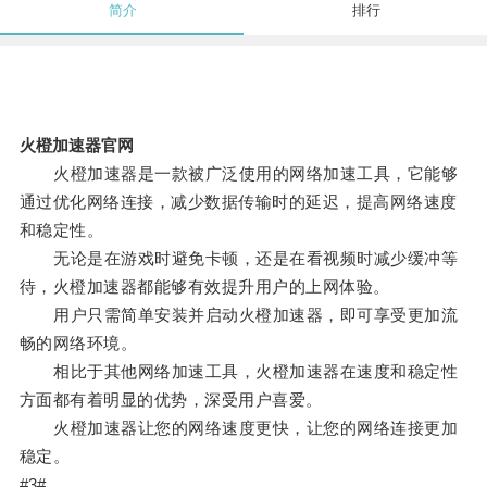
简介
排行
火橙加速器官网
火橙加速器是一款被广泛使用的网络加速工具，它能够
通过优化网络连接，减少数据传输时的延迟，提高网络速度
和稳定性。
无论是在游戏时避免卡顿，还是在看视频时减少缓冲等
待，火橙加速器都能够有效提升用户的上网体验。
用户只需简单安装并启动火橙加速器，即可享受更加流
畅的网络环境。
相比于其他网络加速工具，火橙加速器在速度和稳定性
方面都有着明显的优势，深受用户喜爱。
火橙加速器让您的网络速度更快，让您的网络连接更加
稳定。
#3#