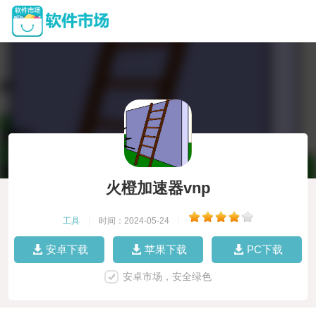
火橙加速器vnp
工具
|
时间：2024-05-24
|
安卓下载
苹果下载
PC下载
安卓市场，安全绿色