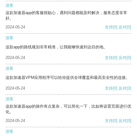
游客
这款加速器app的客服很贴心，遇到问题都能及时解决，服务态度非常
好。
2024-05-24
支持
[0]
反对
[0]
游客
这款app的路线规划非常精准，让我能够快速到达目的地。
2024-05-24
支持
[0]
反对
[0]
游客
这款加速器VPM应用程序可以给你提供全球覆盖和最高安全性的连接。
2024-05-24
支持
[0]
反对
[0]
游客
这款加速器app的操作有点复杂，可以简化一下，比如将设置页面进行优
化。
2024-05-24
支持
[0]
反对
[0]
游客