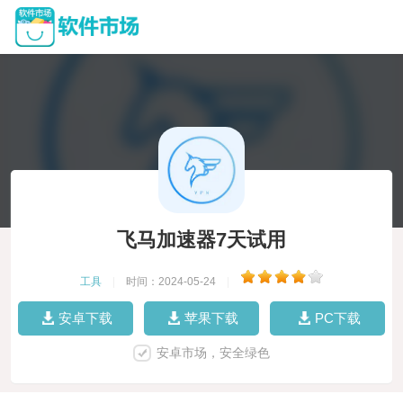
飞马加速器7天试用
工具
|
时间：2024-05-24
|
安卓下载
苹果下载
PC下载
安卓市场，安全绿色