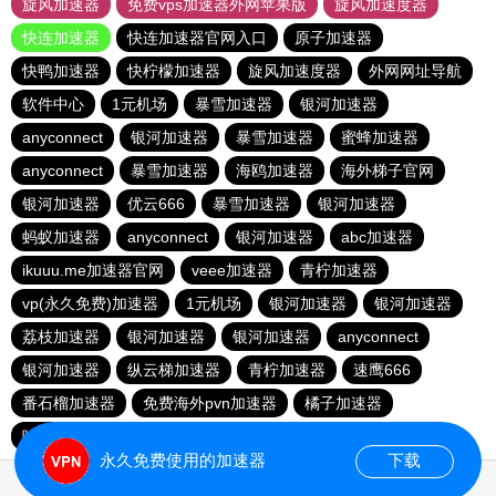
旋风加速器
免费vps加速器外网苹果版
旋风加速度器
快连加速器
快连加速器官网入口
原子加速器
快鸭加速器
快柠檬加速器
旋风加速度器
外网网址导航
软件中心
1元机场
暴雪加速器
银河加速器
anyconnect
银河加速器
暴雪加速器
蜜蜂加速器
anyconnect
暴雪加速器
海鸥加速器
海外梯子官网
银河加速器
优云666
暴雪加速器
银河加速器
蚂蚁加速器
anyconnect
银河加速器
abc加速器
ikuuu.me加速器官网
veee加速器
青柠加速器
vp(永久免费)加速器
1元机场
银河加速器
银河加速器
荔枝加速器
银河加速器
银河加速器
anyconnect
银河加速器
纵云梯加速器
青柠加速器
速鹰666
番石榴加速器
免费海外pvn加速器
橘子加速器
哇哇加速器
银河加速器
银河加速器
白鲸加速器
永久免费使用的加速器
下载