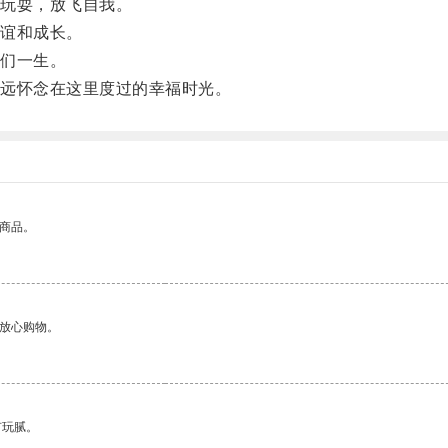
玩耍，放飞自我。
谊和成长。
们一生。
远怀念在这里度过的幸福时光。
的商品。
够放心购物。
有玩腻。