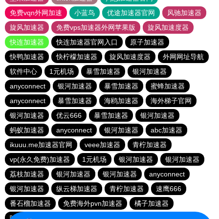
免费vqn外网加速
小蓝鸟
优途加速器官网
风驰加速器
旋风加速器
免费vps加速器外网苹果版
旋风加速度器
快连加速器
快连加速器官网入口
原子加速器
快鸭加速器
快柠檬加速器
旋风加速度器
外网网址导航
软件中心
1元机场
暴雪加速器
银河加速器
anyconnect
银河加速器
暴雪加速器
蜜蜂加速器
anyconnect
暴雪加速器
海鸥加速器
海外梯子官网
银河加速器
优云666
暴雪加速器
银河加速器
蚂蚁加速器
anyconnect
银河加速器
abc加速器
ikuuu.me加速器官网
veee加速器
青柠加速器
vp(永久免费)加速器
1元机场
银河加速器
银河加速器
荔枝加速器
银河加速器
银河加速器
anyconnect
银河加速器
纵云梯加速器
青柠加速器
速鹰666
番石榴加速器
免费海外pvn加速器
橘子加速器
哇哇加速器
银河加速器
银河加速器
白鲸加速器