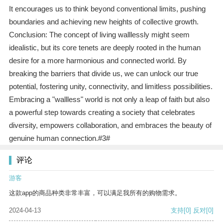
It encourages us to think beyond conventional limits, pushing
boundaries and achieving new heights of collective growth.
Conclusion: The concept of living walllessly might seem
idealistic, but its core tenets are deeply rooted in the human
desire for a more harmonious and connected world. By
breaking the barriers that divide us, we can unlock our true
potential, fostering unity, connectivity, and limitless possibilities.
Embracing a "wallless" world is not only a leap of faith but also
a powerful step towards creating a society that celebrates
diversity, empowers collaboration, and embraces the beauty of
genuine human connection.#3#
评论
游客
这款app的商品种类非常丰富，可以满足我所有的购物需求。
2024-04-13
支持
[0]
反对
[0]