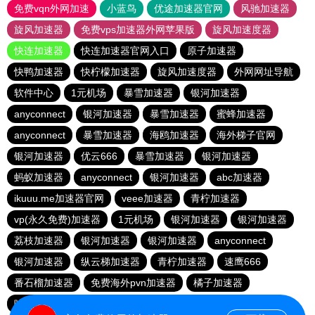
免费vqn外网加速
小蓝鸟
优途加速器官网
风驰加速器
旋风加速器
免费vps加速器外网苹果版
旋风加速度器
快连加速器
快连加速器官网入口
原子加速器
快鸭加速器
快柠檬加速器
旋风加速度器
外网网址导航
软件中心
1元机场
暴雪加速器
银河加速器
anyconnect
银河加速器
暴雪加速器
蜜蜂加速器
anyconnect
暴雪加速器
海鸥加速器
海外梯子官网
银河加速器
优云666
暴雪加速器
银河加速器
蚂蚁加速器
anyconnect
银河加速器
abc加速器
ikuuu.me加速器官网
veee加速器
青柠加速器
vp(永久免费)加速器
1元机场
银河加速器
银河加速器
荔枝加速器
银河加速器
银河加速器
anyconnect
银河加速器
纵云梯加速器
青柠加速器
速鹰666
番石榴加速器
免费海外pvn加速器
橘子加速器
哇哇加速器
银河加速器
银河加速器
白鲸加速器