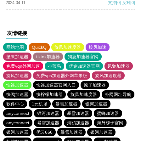
2024-04-11
支持
[0]
反对
[0]
友情链接
网站地图
QuickQ
旋风加速度器
旋风加速
坚果加速器
tiktok加速器
狗急加速器官网
免费vqn外网加速
小蓝鸟
优途加速器官网
风驰加速器
旋风加速器
免费vps加速器外网苹果版
旋风加速度器
快连加速器
快连加速器官网入口
原子加速器
快鸭加速器
快柠檬加速器
旋风加速度器
外网网址导航
软件中心
1元机场
暴雪加速器
银河加速器
anyconnect
银河加速器
暴雪加速器
蜜蜂加速器
anyconnect
暴雪加速器
海鸥加速器
海外梯子官网
银河加速器
优云666
暴雪加速器
银河加速器