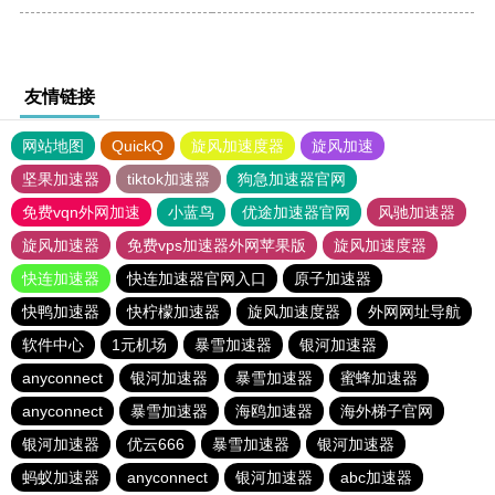
友情链接
网站地图
QuickQ
旋风加速度器
旋风加速
坚果加速器
tiktok加速器
狗急加速器官网
免费vqn外网加速
小蓝鸟
优途加速器官网
风驰加速器
旋风加速器
免费vps加速器外网苹果版
旋风加速度器
快连加速器
快连加速器官网入口
原子加速器
快鸭加速器
快柠檬加速器
旋风加速度器
外网网址导航
软件中心
1元机场
暴雪加速器
银河加速器
anyconnect
银河加速器
暴雪加速器
蜜蜂加速器
anyconnect
暴雪加速器
海鸥加速器
海外梯子官网
银河加速器
优云666
暴雪加速器
银河加速器
蚂蚁加速器
anyconnect
银河加速器
abc加速器