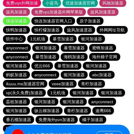
免费vqn外网加速
小蓝鸟
优途加速器官网
风驰加速器
旋风加速器
免费vps加速器外网苹果版
旋风加速度器
快连加速器
快连加速器官网入口
原子加速器
快鸭加速器
快柠檬加速器
旋风加速度器
外网网址导航
软件中心
1元机场
暴雪加速器
银河加速器
anyconnect
银河加速器
暴雪加速器
蜜蜂加速器
anyconnect
暴雪加速器
海鸥加速器
海外梯子官网
银河加速器
优云666
暴雪加速器
银河加速器
蚂蚁加速器
anyconnect
银河加速器
abc加速器
ikuuu.me加速器官网
veee加速器
青柠加速器
vp(永久免费)加速器
1元机场
银河加速器
银河加速器
荔枝加速器
银河加速器
银河加速器
anyconnect
银河加速器
纵云梯加速器
青柠加速器
速鹰666
番石榴加速器
免费海外pvn加速器
橘子加速器
哇哇加速器
银河加速器
银河加速器
白鲸加速器