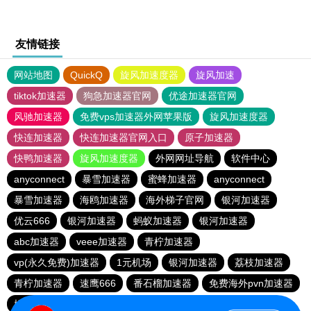
友情链接
网站地图
QuickQ
旋风加速度器
旋风加速
tiktok加速器
狗急加速器官网
优途加速器官网
风驰加速器
免费vps加速器外网苹果版
旋风加速度器
快连加速器
快连加速器官网入口
原子加速器
快鸭加速器
旋风加速度器
外网网址导航
软件中心
anyconnect
暴雪加速器
蜜蜂加速器
anyconnect
暴雪加速器
海鸥加速器
海外梯子官网
银河加速器
优云666
银河加速器
蚂蚁加速器
银河加速器
abc加速器
veee加速器
青柠加速器
vp(永久免费)加速器
1元机场
银河加速器
荔枝加速器
青柠加速器
速鹰666
番石榴加速器
免费海外pvn加速器
橘子加速器
银河加速器
白鲸加速器