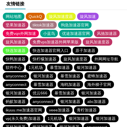
友情链接
网站地图
QuickQ
旋风加速度器
旋风加速
坚果加速器
tiktok加速器
狗急加速器官网
免费vqn外网加速
小蓝鸟
优途加速器官网
风驰加速器
旋风加速器
免费vps加速器外网苹果版
旋风加速度器
快连加速器
快连加速器官网入口
原子加速器
快鸭加速器
快柠檬加速器
旋风加速度器
外网网址导航
软件中心
1元机场
暴雪加速器
银河加速器
anyconnect
银河加速器
暴雪加速器
蜜蜂加速器
anyconnect
暴雪加速器
海鸥加速器
海外梯子官网
银河加速器
优云666
暴雪加速器
银河加速器
蚂蚁加速器
anyconnect
银河加速器
abc加速器
ikuuu.me加速器官网
veee加速器
青柠加速器
vp(永久免费)加速器
1元机场
银河加速器
银河加速器