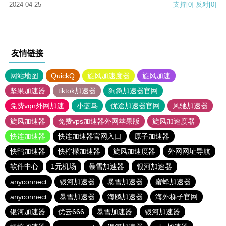
2024-04-25
支持
[0]
反对
[0]
友情链接
网站地图
QuickQ
旋风加速度器
旋风加速
坚果加速器
tiktok加速器
狗急加速器官网
免费vqn外网加速
小蓝鸟
优途加速器官网
风驰加速器
旋风加速器
免费vps加速器外网苹果版
旋风加速度器
快连加速器
快连加速器官网入口
原子加速器
快鸭加速器
快柠檬加速器
旋风加速度器
外网网址导航
软件中心
1元机场
暴雪加速器
银河加速器
anyconnect
银河加速器
暴雪加速器
蜜蜂加速器
anyconnect
暴雪加速器
海鸥加速器
海外梯子官网
银河加速器
优云666
暴雪加速器
银河加速器