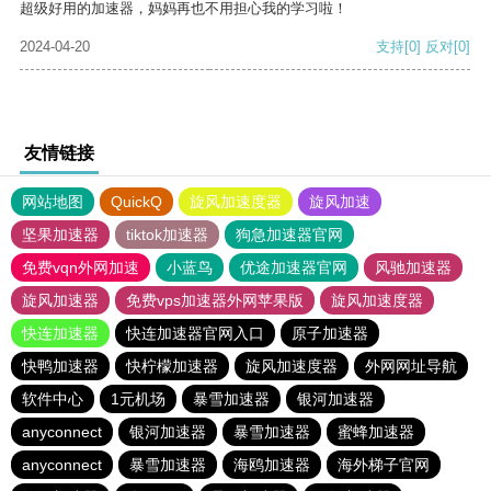
超级好用的加速器，妈妈再也不用担心我的学习啦！
2024-04-20
支持
[0]
反对
[0]
友情链接
网站地图
QuickQ
旋风加速度器
旋风加速
坚果加速器
tiktok加速器
狗急加速器官网
免费vqn外网加速
小蓝鸟
优途加速器官网
风驰加速器
旋风加速器
免费vps加速器外网苹果版
旋风加速度器
快连加速器
快连加速器官网入口
原子加速器
快鸭加速器
快柠檬加速器
旋风加速度器
外网网址导航
软件中心
1元机场
暴雪加速器
银河加速器
anyconnect
银河加速器
暴雪加速器
蜜蜂加速器
anyconnect
暴雪加速器
海鸥加速器
海外梯子官网