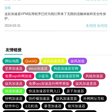
游客
这款加速器VPM应用程序已经为我们带来了无限的流畅体验和安全性保
护。
2024-03-31
支持
[0]
反对
[0]
友情链接
网站地图
QuickQ
旋风加速度器
旋风加速
坚果加速器
tiktok加速器
狗急加速器官网
免费vqn外网加速
小蓝鸟
优途加速器官网
风驰加速器
旋风加速器
免费vps加速器外网苹果版
旋风加速度器
快连加速器
快连加速器官网入口
原子加速器
快鸭加速器
快柠檬加速器
旋风加速度器
外网网址导航
软件中心
1元机场
暴雪加速器
银河加速器