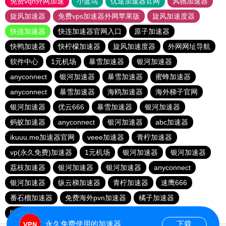
免费vqn外网加速
小蓝鸟
优途加速器官网
风驰加速器
旋风加速器
免费vps加速器外网苹果版
旋风加速度器
快连加速器
快连加速器官网入口
原子加速器
快鸭加速器
快柠檬加速器
旋风加速度器
外网网址导航
软件中心
1元机场
暴雪加速器
银河加速器
anyconnect
银河加速器
暴雪加速器
蜜蜂加速器
anyconnect
暴雪加速器
海鸥加速器
海外梯子官网
银河加速器
优云666
暴雪加速器
银河加速器
蚂蚁加速器
anyconnect
银河加速器
abc加速器
ikuuu.me加速器官网
veee加速器
青柠加速器
vp(永久免费)加速器
1元机场
银河加速器
银河加速器
荔枝加速器
银河加速器
银河加速器
anyconnect
银河加速器
纵云梯加速器
青柠加速器
速鹰666
番石榴加速器
免费海外pvn加速器
橘子加速器
哇哇加速器
银河加速器
银河加速器
白鲸加速器
永久免费使用的加速器
下载