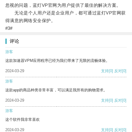
忽视的问题，蓝灯VP官网为用户提供了最佳的解决方案。
无论是个人用户还是企业用户，都可通过蓝灯VP官网获
得满意的网络安全保护。
#3#
评论
游客
这款加速器VPM应用程序已经为我们带来了无限的流畅体验。
2024-03-29
支持
[0]
反对
[0]
游客
这款app的商品种类非常丰富，可以满足我所有的购物需求。
2024-03-29
支持
[0]
反对
[0]
游客
这个软件我非常喜欢
2024-03-29
支持
[0]
反对
[0]