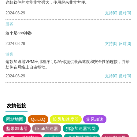
这款软件的功能非常强大，使用起来非常方便。
2024-03-29
支持
[0]
反对
[0]
游客
这个是app神器
2024-03-29
支持
[0]
反对
[0]
游客
这款加速器VPM应用程序可以给你提供最高速度和安全性的连接，并帮
助你在网络上自由移动。
2024-03-29
支持
[0]
反对
[0]
友情链接
网站地图
QuickQ
旋风加速度器
旋风加速
坚果加速器
tiktok加速器
狗急加速器官网