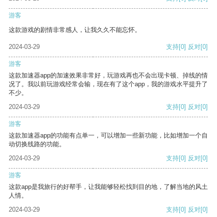
游客
这款游戏的剧情非常感人，让我久久不能忘怀。
2024-03-29
支持
[0]
反对
[0]
游客
这款加速器app的加速效果非常好，玩游戏再也不会出现卡顿、掉线的情
况了。我以前玩游戏经常会输，现在有了这个app，我的游戏水平提升了
不少。
2024-03-29
支持
[0]
反对
[0]
游客
这款加速器app的功能有点单一，可以增加一些新功能，比如增加一个自
动切换线路的功能。
2024-03-29
支持
[0]
反对
[0]
游客
这款app是我旅行的好帮手，让我能够轻松找到目的地，了解当地的风土
人情。
2024-03-29
支持
[0]
反对
[0]