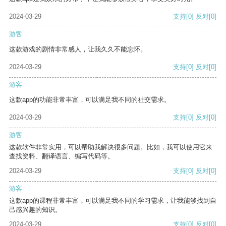
2024-03-29
支持
[0]
反对
[0]
游客
这款游戏的剧情非常感人，让我久久不能忘怀。
2024-03-29
支持
[0]
反对
[0]
游客
这款app的功能非常丰富，可以满足我不同的社交需求。
2024-03-29
支持
[0]
反对
[0]
游客
这款软件非常实用，可以帮助我解决很多问题。比如，我可以使用它来
查找资料、翻译语言、编写代码等。
2024-03-29
支持
[0]
反对
[0]
游客
这款app的课程非常丰富，可以满足我不同的学习需求，让我能够找到自
己感兴趣的知识。
2024-03-29
支持
[0]
反对
[0]