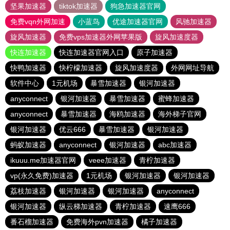
坚果加速器
tiktok加速器
狗急加速器官网
免费vqn外网加速
小蓝鸟
优途加速器官网
风驰加速器
旋风加速器
免费vps加速器外网苹果版
旋风加速度器
快连加速器
快连加速器官网入口
原子加速器
快鸭加速器
快柠檬加速器
旋风加速度器
外网网址导航
软件中心
1元机场
暴雪加速器
银河加速器
anyconnect
银河加速器
暴雪加速器
蜜蜂加速器
anyconnect
暴雪加速器
海鸥加速器
海外梯子官网
银河加速器
优云666
暴雪加速器
银河加速器
蚂蚁加速器
anyconnect
银河加速器
abc加速器
ikuuu.me加速器官网
veee加速器
青柠加速器
vp(永久免费)加速器
1元机场
银河加速器
银河加速器
荔枝加速器
银河加速器
银河加速器
anyconnect
银河加速器
纵云梯加速器
青柠加速器
速鹰666
番石榴加速器
免费海外pvn加速器
橘子加速器