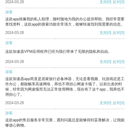
2024-03-28
支持
[0]
反对
[0]
游客
这款app就像我的私人助理，随时随地为我的办公提供帮助。我经常需要
查找资料，这款app的搜索功能非常强大，能够快速找到我需要的信息。
2024-03-28
支持
[0]
反对
[0]
游客
这款加速器VPM应用程序已经为我们带来了无限的隐私和自由。
2024-03-28
支持
[0]
反对
[0]
游客
这款加速器app简直是居家旅行必备神器，无论是看视频、玩游戏还是工
作办公，都能畅享高速网络，再也不用担心网速卡顿了。以前出差的时
候，经常因为网速慢而无法正常使用网络，现在有了这个app，我再也不
用担心了。
2024-03-28
支持
[0]
反对
[0]
游客
这款app的售后服务非常完善，遇到问题总是能够得到妥善解决，让我能
够放心购物。