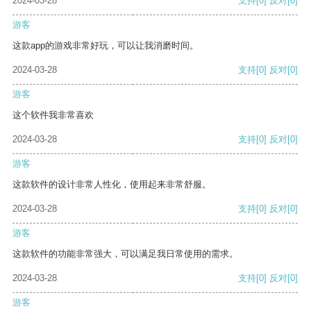
2024-03-28
支持
[0]
反对
[0]
游客
这款app的游戏非常好玩，可以让我消磨时间。
2024-03-28
支持
[0]
反对
[0]
游客
这个软件我非常喜欢
2024-03-28
支持
[0]
反对
[0]
游客
这款软件的设计非常人性化，使用起来非常舒服。
2024-03-28
支持
[0]
反对
[0]
游客
这款软件的功能非常强大，可以满足我日常使用的需求。
2024-03-28
支持
[0]
反对
[0]
游客