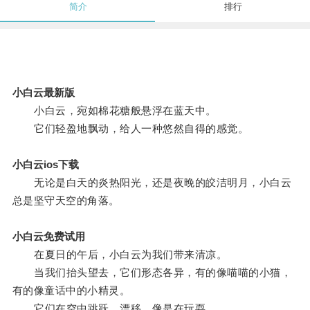
简介
排行
小白云最新版
小白云，宛如棉花糖般悬浮在蓝天中。
它们轻盈地飘动，给人一种悠然自得的感觉。
小白云ios下载
无论是白天的炎热阳光，还是夜晚的皎洁明月，小白云
总是坚守天空的角落。
小白云免费试用
在夏日的午后，小白云为我们带来清凉。
当我们抬头望去，它们形态各异，有的像喵喵的小猫，
有的像童话中的小精灵。
它们在空中跳跃、漂移，像是在玩耍。